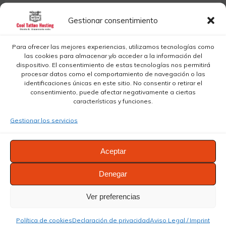
4. Evita caracteres
Gestionar consentimiento
especiales y números
Para ofrecer las mejores experiencias, utilizamos tecnologías como
las cookies para almacenar y/o acceder a la información del
dispositivo. El consentimiento de estas tecnologías nos permitirá
Los números, guiones y caracteres especiales pueden
procesar datos como el comportamiento de navegación o las
identificaciones únicas en este sitio. No consentir o retirar el
ser confusos para los clientes y provocar errores al
consentimiento, puede afectar negativamente a ciertas
escribir tu dominio. Mantén el dominio simple, sin
características y funciones.
símbolos, para que sea fácil de recordar y escribir.
Gestionar los servicios
5. Investiga la
Aceptar
disponibilidad y
Denegar
protección de marca
Ver preferencias
Antes de tomar una decisión final, asegúrate de que el
Política de cookies
Declaración de privacidad
Aviso Legal / Imprint