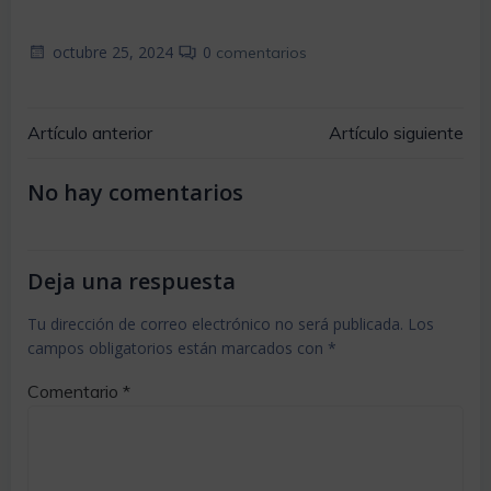
octubre 25, 2024
0
comentarios
Navegación
Navegaci
Artículo anterior
Artículo siguiente
No hay comentarios
por
por
las
las
Deja una respuesta
entradas
entradas
Tu dirección de correo electrónico no será publicada.
Los
campos obligatorios están marcados con
*
Comentario
*