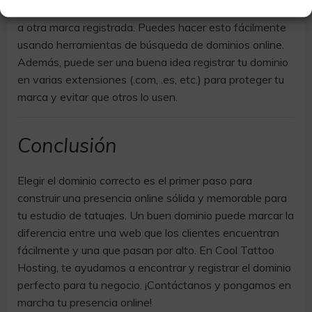
dominio que quieres esté disponible y no esté vinculado
a otra marca registrada. Puedes hacer esto fácilmente
usando herramientas de búsqueda de dominios online.
Además, puede ser una buena idea registrar tu dominio
en varias extensiones (.com, .es, etc.) para proteger tu
marca y evitar que otros lo usen.
Conclusión
Elegir el dominio correcto es el primer paso para
construir una presencia online sólida y memorable para
tu estudio de tatuajes. Un buen dominio puede marcar la
diferencia entre una web que los clientes encuentran
fácilmente y una que pasan por alto. En Cool Tattoo
Hosting, te ayudamos a encontrar y registrar el dominio
perfecto para tu negocio. ¡Contáctanos y pongamos en
marcha tu presencia online!